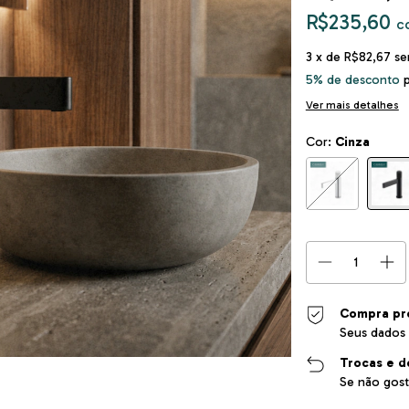
R$235,60
c
3
x de
R$82,67
se
5% de desconto
p
Ver mais detalhes
Cor:
Cinza
Compra pr
Seus dados 
Trocas e d
Se não gost