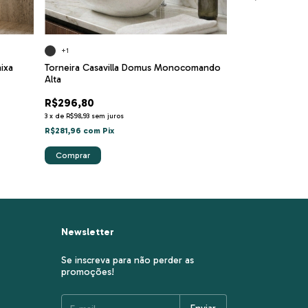
+1
+1
ixa
Torneira Casavilla Domus Monocomando
Torneira Monoc
Alta
Geométrica
R$296,80
R$392,00
3
x
de
R$98,93
sem juros
3
x
de
R$130,67
sem j
R$281,96
com
Pix
R$372,40
com
Pix
Comprar
Comprar
Newsletter
Se inscreva para não perder as
promoções!