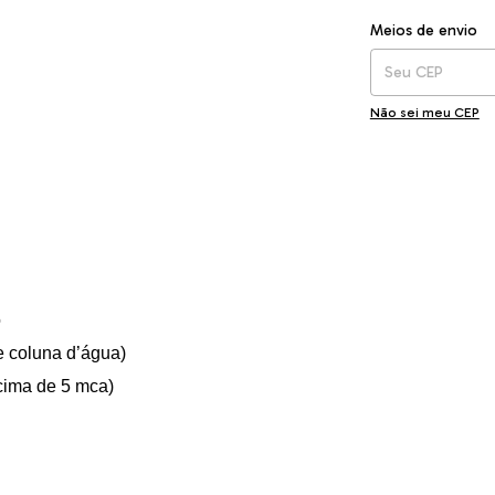
Entregas para o CEP
Meios de envio
Não sei meu CEP
o
e coluna d’água)
cima de 5 mca)