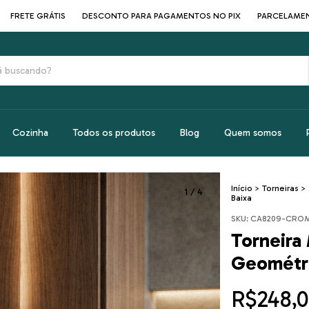
 GRÁTIS
DESCONTO PARA PAGAMENTOS NO PIX
PARCELAMENTO EM A
Cozinha
Todos os produtos
Blog
Quem somos
Início
>
Torneiras
>
1
/
4
Baixa
SKU:
CA8209-CRO
Torneir
Geométri
R$248,