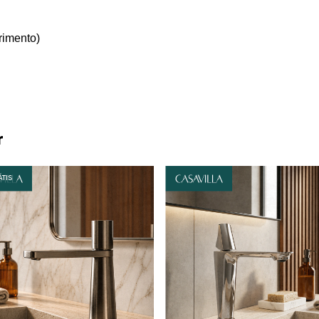
rimento)
r
TIS