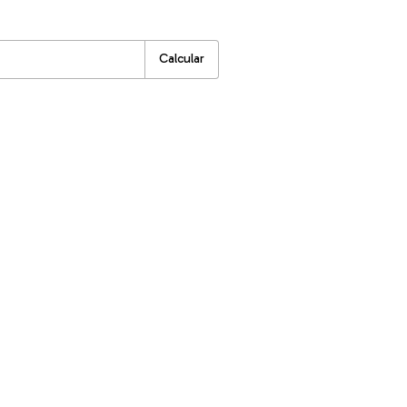
:
Alterar CEP
Calcular