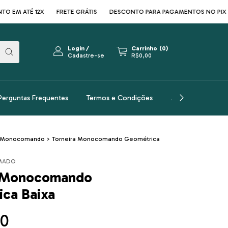
TÉ 12X
FRETE GRÁTIS
DESCONTO PARA PAGAMENTOS NO PIX
PARC
Login
/
Carrinho
(
0
)
Cadastre-se
R$0,00
Perguntas Frequentes
Termos e Condições
Arquitetos
A
Monocomando
>
Torneira Monocomando Geométrica
MADO
a Monocomando
ca Baixa
00