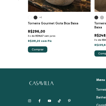
+1
Torneira Gourmet Gota Bica Baixa
Tornei
Baixa
R$296,00
R$248
3
x
de
R$98,67
sem juros
3
x
de
R$8
R$281,20
com
Pix
R$235,
Comprar
Comp
Menu
Tornei
Banhe
Cozin