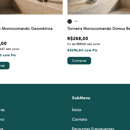
+1
ra Monocomando Geométrica
Torneira Monocomando Domus Ba
R$268,00
,00
3
x
de
R$89,33
sem juros
2,67
sem juros
R$254,60
com
Pix
60
com
Pix
Comprar
rar
SubMenu
ras
Ínicio
iro
Contato
ha
Perguntas Frenquentes