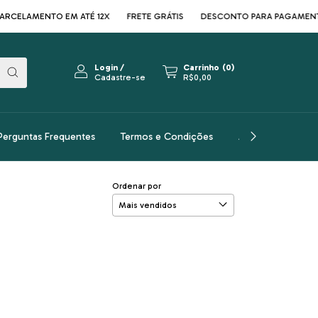
CELAMENTO EM ATÉ 12X
FRETE GRÁTIS
DESCONTO PARA PAGAMENTOS
Login
/
Carrinho
(
0
)
Cadastre-se
R$0,00
Perguntas Frequentes
Termos e Condições
Arquitetos
A
Ordenar por