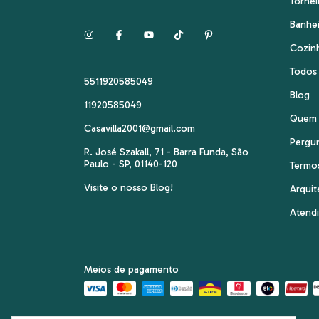
Tornei
Banhe
Cozin
Todos
5511920585049
Blog
11920585049
Quem
Casavilla2001@gmail.com
Pergu
R. José Szakall, 71 - Barra Funda, São
Paulo - SP, 01140-120
Termo
Visite o nosso Blog!
Arquit
Atend
Meios de pagamento