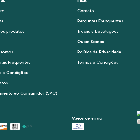
ras
Ínicio
iro
Contato
ha
Perguntas Frenquentes
 os produtos
Trocas e Devoluções
Quem Somos
 somos
Política de Privacidade
ntas Frequentes
Termos e Condições
s e Condições
etos
imento ao Consumidor (SAC)
Meios de envio