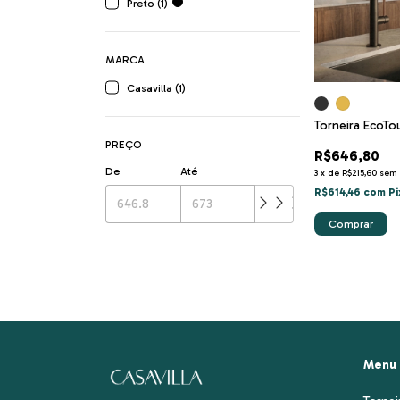
Preto (1)
MARCA
Casavilla (1)
Torneira EcoTou
PREÇO
R$646,80
De
Até
3
x
de
R$215,60
sem 
R$614,46
com
Pi
Comprar
Menu