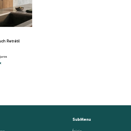
ch Retrátil
juros
x
SubMenu