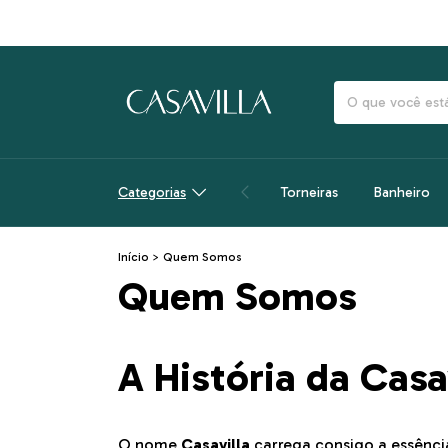
Categorias
Torneiras
Banheiro
Início
>
Quem Somos
Quem Somos
A História da Casa
O nome
Casavilla
carrega consigo a essênci