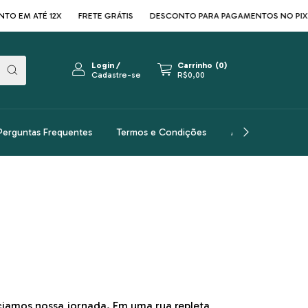
EM ATÉ 12X
FRETE GRÁTIS
DESCONTO PARA PAGAMENTOS NO PIX
Login
/
Carrinho
(
0
)
Cadastre-se
R$0,00
Perguntas Frequentes
Termos e Condições
Arquitetos
A
ciamos nossa jornada. Em uma rua repleta