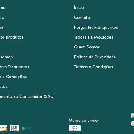
ras
Ínicio
iro
Contato
ha
Perguntas Frenquentes
 os produtos
Trocas e Devoluções
Quem Somos
 somos
Política de Privacidade
ntas Frequentes
Termos e Condições
s e Condições
etos
imento ao Consumidor (SAC)
Meios de envio