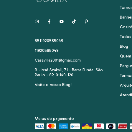
Tornei
Banhe
Cozin
Todos
5511920585049
Blog
11920585049
Quem
Casavilla2001@gmail.com
Pergu
R. José Szakall, 71 - Barra Funda, São
Paulo - SP, 01140-120
Termo
Visite o nosso Blog!
Arquit
Atend
Meios de pagamento