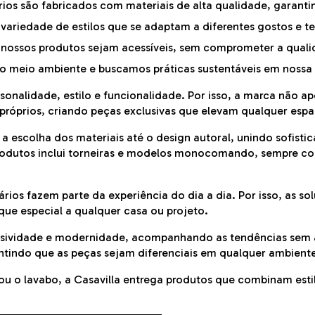
rios são fabricados com materiais de alta qualidade, garantin
ariedade de estilos que se adaptam a diferentes gostos e 
 nossos produtos sejam acessíveis, sem comprometer a quali
 meio ambiente e buscamos práticas sustentáveis em nossa
rsonalidade, estilo e funcionalidade. Por isso, a marca não a
róprios, criando peças exclusivas que elevam qualquer esp
scolha dos materiais até o design autoral, unindo sofistic
 produtos inclui torneiras e modelos monocomando, sempre com
ários fazem parte da experiência do dia a dia. Por isso, as s
que especial a qualquer casa ou projeto.
usividade e modernidade, acompanhando as tendências sem a
antindo que as peças sejam diferenciais em qualquer ambien
o ou o lavabo, a Casavilla entrega produtos que combinam es