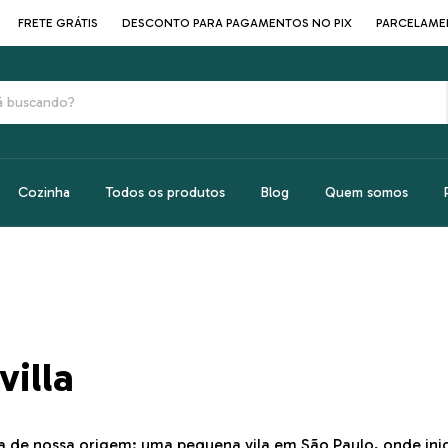
FRETE GRÁTIS
DESCONTO PARA PAGAMENTOS NO PIX
PARCELAMENTO 
Cozinha
Todos os produtos
Blog
Quem somos
villa
a de nossa origem: uma pequena vila em São Paulo, onde ini