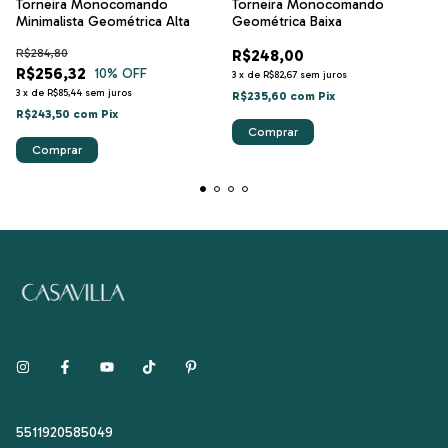
Torneira Monocomando
Torneira Monocomando
Minimalista Geométrica Alta
Geométrica Baixa
R$284,80
R$248,00
R$256,32
10
% OFF
3
x
de
R$82,67
sem juros
3
x
de
R$85,44
sem juros
R$235,60
com
Pix
R$243,50
com
Pix
Comprar
Comprar
5511920585049